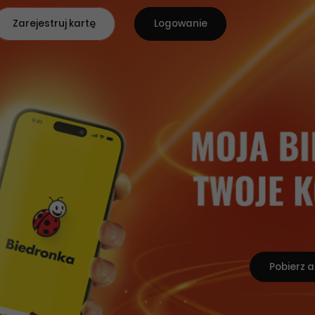
Zarejestruj kartę
Logowanie
Pobierz a