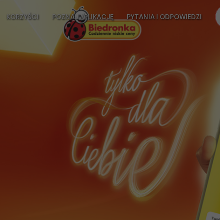
KORZYŚCI
POZNAJ APLIKACJĘ
PYTANIA I ODPOWIEDZI