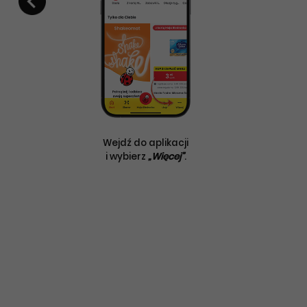
óły
Wejdź do aplikacji
nym
i wybierz
„Więcej”
.