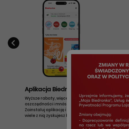
Aplikacja Biedronka
Wirtu
Wyższe rabaty, więcej
Od tera
oszczędności i mnóstwo zabawy.
o karcie
Zainstaluj aplikację i sprawdź, jak
zawsze 
i
wiele z nią zyskujesz każdego dnia.
telefoni