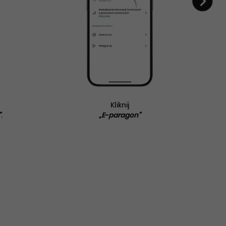
Kliknij
”
.
„E-paragon”