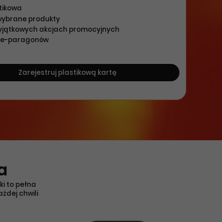
tikowa
wybrane produkty
wyjątkowych akcjach promocyjnych
 e-paragonów
Zarejestruj plastikową kartę
a
ki to pełna
żdej chwili