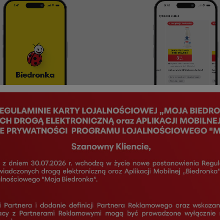
alna karta
Oferty specjalne
z nigdy już nie zapomnisz
Odbierz spersonalizowane 
 Moja Biedronka - jest
- wybrane na podstawie Tw
pod ręką, w Twoim
preferencji zakupowych.
e. Zarejestruj kartę już dziś!