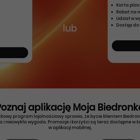
Karta plas
Rabat na 
Udział w 
lub
Dostęp do
Poznaj aplikację Moja Biedronk
kowy program lojalnościowy sprawia, że bycie klientem Biedron
a i niezwykła wygoda. Promocje i korzyści są teraz dostępne w ka
w aplikacji mobilnej.